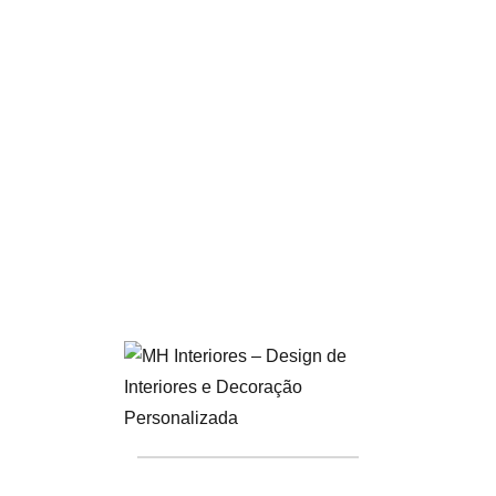
toques de cores vibrantes.
Tecnologia Integrada:
Eletrodomésticos de última
geração e iluminação LED.
Dessa forma, para aqueles que valorizam a eficiência e
a estética contemporânea, a cozinha moderna oferece
um espaço funcional e estiloso.
Estilo e Inovação