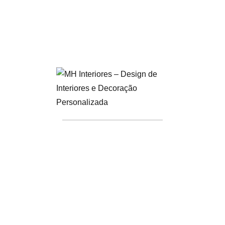
trazer o ar de frescor e vida para dentro de casa.
O
amarelo suave
é uma cor alegre e vibrante, mas em
sua versão mais leve, ela ganha versatilidade e pode
usar-se numa ampla gama de ambientes. Nesse
sentido, ilumina qualquer espaço, trazendo uma
sensação de otimismo e leveza.