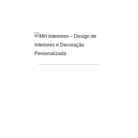
Elementos Artísticos e
Pinturas Abstratas
As artes plásticas, especialmente as pinturas abstratas, serão
uma presença constante nos interiores de 2025. A decoração
vai se tornar uma forma de expressão pessoal, com quadros e
esculturas a ganharem destaque nas paredes e em diferentes
cantos da casa. As cores vibrantes e os padrões geométricos
vão trazer dinamismo aos ambientes, sendo uma excelente
forma de adicionar personalidade e sofisticação a qualquer
espaço.