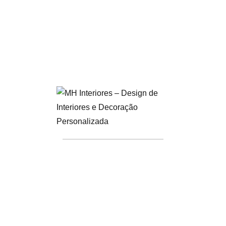
VANTAGENS DO SERVIÇO DE
DESIGN DE INTERIORES
Capacidade de se adaptar ao seu estilo de vida e
necessidades, garantindo que cada espaço reflita sua
personalidade e preferências.
Adaptação do projeto a qualquer budget ou orçamento
estipulado, assegurando soluções financeiras viáveis sem
comprometer a qualidade.
Desenvolvimento de espaços organizados e funcionais,
com conhecimento e profissionalismo, otimizando cada
metro quadrado para um uso eficiente.
Personalização do mobiliário de acordo com o seu gosto e
desejo, permitindo a criação de peças únicas que se